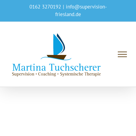
Skip
0162 3270192
|
info@supervision-
to
friesland.de
content